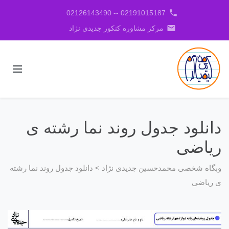
phone
02191015187 -- 02126143490
email
مرکز مشاوره کنکور جدیدی نژاد
دانلود جدول روند نما رشته ی
ریاضی
وبگاه شخصی محمدحسین جدیدی نژاد
>
دانلود جدول روند نما رشته
ی ریاضی