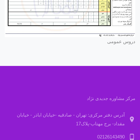
دروس عمومی
مرکز مشاوره جدیدی نژاد
آدرس دفتر مرکزی: تهران - صادقیه -خیابان اباذر - خیابان
location_on
مقداد- برج مهتاب-پلاک17
phone_android
02126143490