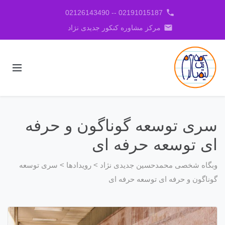
phone
02191015187 -- 02126143490
email
مرکز مشاوره کنکور جدیدی نژاد
سری توسعه گوناگون و حرفه
ای توسعه حرفه ای
وبگاه شخصی محمدحسین جدیدی نژاد
>
رویدادها
>
سری توسعه
گوناگون و حرفه ای توسعه حرفه ای