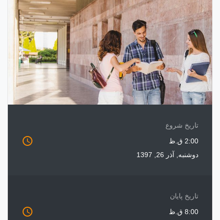
تاریخ شروع
access_time
2:00 ق.ظ
دوشنبه, آذر 26, 1397
تاریخ پایان
access_time
8:00 ق.ظ