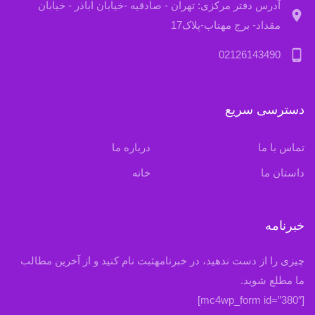
آدرس دفتر مرکزی: تهران - صادقیه -خیابان اباذر - خیابان
location_on
مقداد- برج مهتاب-پلاک17
phone_android
02126143490
دسترسی سریع
تماس با ما
درباره ما
داستان ما
خانه
خبرنامه
چیزی را از دست ندهید، در خبرنامهثبت نام کنید و از آخرین مطالب
ما مطلع شوید.
[mc4wp_form id=”380″]