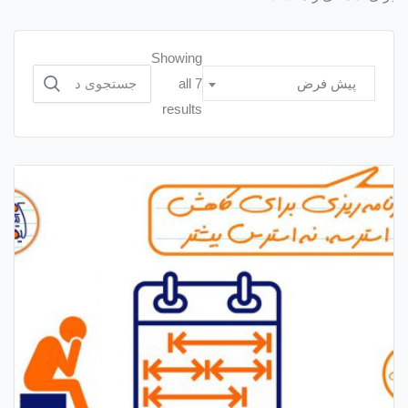
Showing
جستجو
all 7
پیش فرض
برای:
results