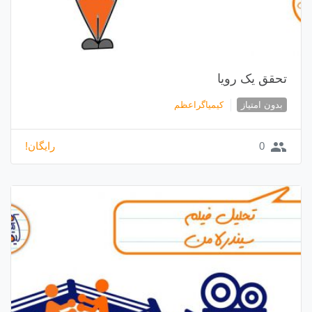
تحقق یک رویا
بدون امتیاز
کیمیاگراعظم
group
0
رایگان!