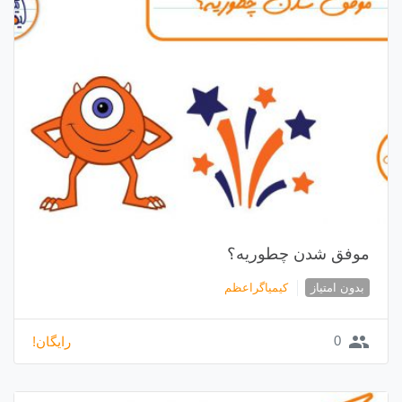
موفق شدن چطوریه؟
بدون امتیاز
کیمیاگراعظم
group
0
رایگان!