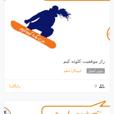
راز موفقیت کلوئه کیم
بدون امتیاز
کیمیاگراعظم
group
0
رایگان!