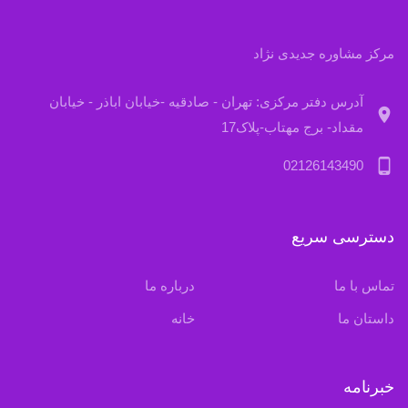
مرکز مشاوره جدیدی نژاد
آدرس دفتر مرکزی: تهران - صادقیه -خیابان اباذر - خیابان
location_on
مقداد- برج مهتاب-پلاک17
phone_android
02126143490
دسترسی سریع
تماس با ما
درباره ما
داستان ما
خانه
خبرنامه