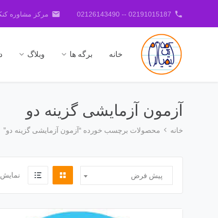
email
phone
02191015187 -- 02126143490
مرکز مشاوره کنکو
خانه
برگه ها
وبلاگ
د
آزمون آزمایشی گزینه دو
خانه
محصولات برچسب خورده “آزمون آزمایشی گزینه دو”
نمایش 
پیش فرض