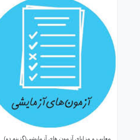
معایب و مزایای آزمون های آزمایشی(گزینه دو)