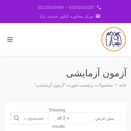
phone
02191015187 -- 02126143490
email
مرکز مشاوره کنکور جدیدی نژاد
آزمون آزمایشی
خانه
محصولات برچسب خورده “آزمون آزمایشی”
Showing
جستجو
all 3
پیش فرض
برای:
results