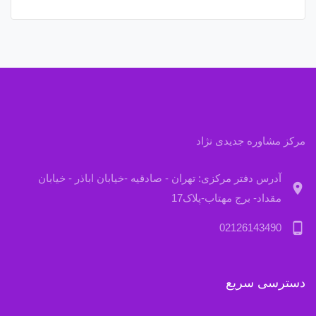
مرکز مشاوره جدیدی نژاد
آدرس دفتر مرکزی: تهران - صادقیه -خیابان اباذر - خیابان
location_on
مقداد- برج مهتاب-پلاک17
phone_android
02126143490
دسترسی سریع