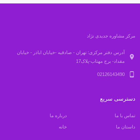
مرکز مشاوره جدیدی نژاد
آدرس دفتر مرکزی: تهران - صادقیه -خیابان اباذر - خیابان
location_on
مقداد- برج مهتاب-پلاک17
phone_android
02126143490
دسترسی سریع
تماس با ما
درباره ما
داستان ما
خانه