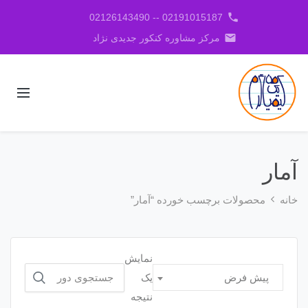
phone
02191015187 -- 02126143490
email
مرکز مشاوره کنکور جدیدی نژاد
آمار
خانه
محصولات برچسب خورده “آمار”
نمایش
جستجو
یک
پیش فرض
برای:
نتیجه