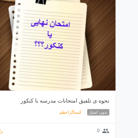
نحوه ی تلفیق امتحانات مدرسه با کنکور
بدون امتیاز
کیمیاگراعظم
group
0
را