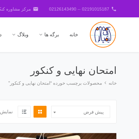
email
phone
02191015187 -- 02126143490
مرکز مشاوره کنکو
خانه
برگه ها
وبلاگ
د
امتحان نهایی و کنکور
خانه
محصولات برچسب خورده “امتحان نهایی و کنکور”
نمایش 
پیش فرض