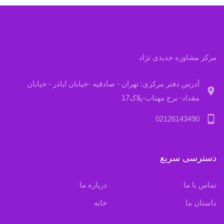
مرکز مشاوره جدیدی نژاد
آدرس دفتر مرکزی: تهران - صادقیه -خیابان اباذر - خیابان
location_on
مقداد- برج مهتاب-پلاک17
phone_android
02126143490
دسترسی سریع
تماس با ما
درباره ما
داستان ما
خانه