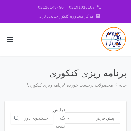
phone
02191015187 -- 02126143490
email
مرکز مشاوره کنکور جدیدی نژاد
برنامه ریزی کنکوری
خانه
محصولات برچسب خورده “برنامه ریزی کنکوری”
نمایش
جستجو
یک
پیش فرض
برای:
نتیجه