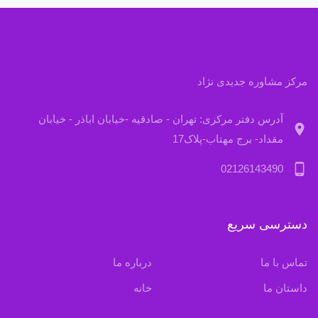
مرکز مشاوره جدیدی نژاد
آدرس دفتر مرکزی: تهران - صادقیه -خیابان اباذر - خیابان
location_on
مقداد- برج مهتاب-پلاک17
phone_android
02126143490
دسترسی سریع
تماس با ما
درباره ما
داستان ما
خانه