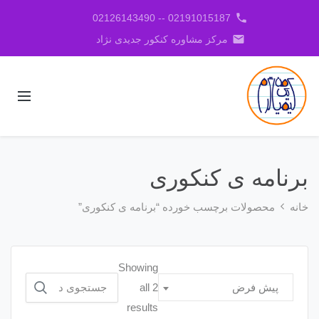
phone
02191015187 -- 02126143490
email
مرکز مشاوره کنکور جدیدی نژاد
برنامه ی کنکوری
خانه
محصولات برچسب خورده “برنامه ی کنکوری”
Showing
جستجو
all 2
پیش فرض
برای:
results