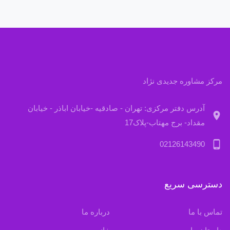
مرکز مشاوره جدیدی نژاد
آدرس دفتر مرکزی: تهران - صادقیه -خیابان اباذر - خیابان
location_on
مقداد- برج مهتاب-پلاک17
phone_android
02126143490
دسترسی سریع
تماس با ما
درباره ما