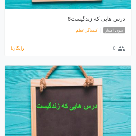
درس هایی که زندگیست8
بدون امتیاز
کیمیاگراعظم
group
0
رایگان!