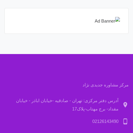
مرکز مشاوره جدیدی نژاد
آدرس دفتر مرکزی: تهران - صادقیه -خیابان اباذر - خیابان
location_on
مقداد- برج مهتاب-پلاک17
phone_android
02126143490