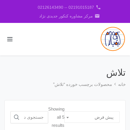
phone
02191015187 -- 02126143490
email
مرکز مشاوره کنکور جدیدی نژاد
تلاش
خانه
محصولات برچسب خورده “تلاش”
Showing
جستجو
all 5
پیش فرض
برای:
results