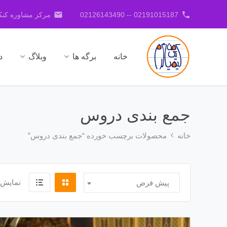
email
phone
02191015187 -- 02126143490
مرکز مشاوره کنکو
خانه
برگه ها
وبلاگ
د
جمع بندی دروس
خانه
محصولات برچسب خورده “جمع بندی دروس”
نمایش 
پیش فرض