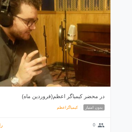
در محضر کیمیاگر اعظم(فروردین ماه)
بدون امتیاز
کیمیاگراعظم
group
0
را