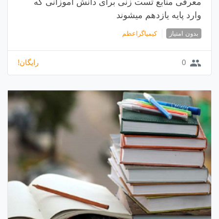
معرفی منابع تست زنی برای دانش آموزانی که
وارد پایه یازدهم میشوند
بدون امتیاز
کیمیاگراعظم
group
0
رایگان!