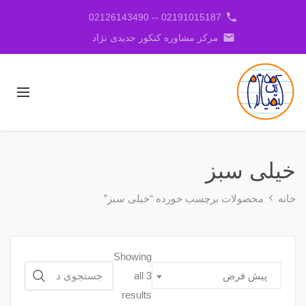
phone
02191015187 -- 02126143490
email
مرکز مشاوره کنکور جدیدی نژاد
خیلی سبز
خانه
محصولات برچسب خورده “خیلی سبز”
Showing
جستجو
all 3
پیش فرض
برای:
results