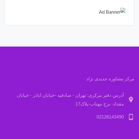
مرکز مشاوره جدیدی نژاد
آدرس دفتر مرکزی: تهران - صادقیه -خیابان اباذر - خیابان
location_on
مقداد- برج مهتاب-پلاک17
phone_android
02126143490