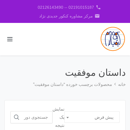
phone
02191015187 -- 02126143490
email
مرکز مشاوره کنکور جدیدی نژاد
داستان موفقیت
خانه
محصولات برچسب خورده “داستان موفقیت”
نمایش
جستجو
یک
پیش فرض
برای:
نتیجه