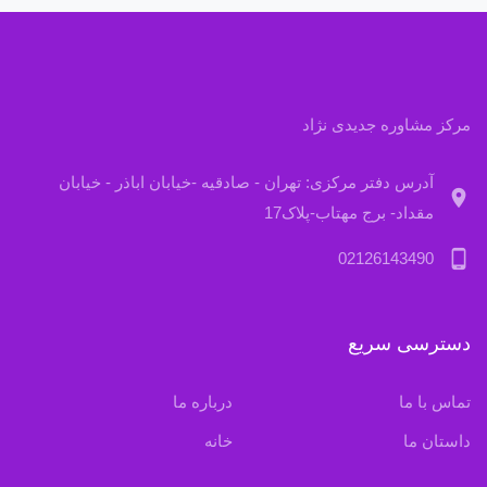
مرکز مشاوره جدیدی نژاد
آدرس دفتر مرکزی: تهران - صادقیه -خیابان اباذر - خیابان
location_on
مقداد- برج مهتاب-پلاک17
phone_android
02126143490
دسترسی سریع
تماس با ما
درباره ما
داستان ما
خانه