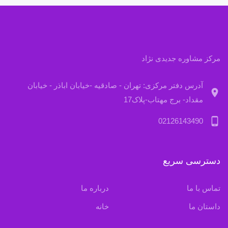
مرکز مشاوره جدیدی نژاد
آدرس دفتر مرکزی: تهران - صادقیه -خیابان اباذر - خیابان
location_on
مقداد- برج مهتاب-پلاک17
phone_android
02126143490
دسترسی سریع
تماس با ما
درباره ما
داستان ما
خانه