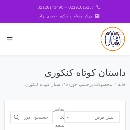
phone
02191015187 -- 02126143490
email
مرکز مشاوره کنکور جدیدی نژاد
داستان کوتاه کنکوری
خانه
محصولات برچسب خورده “داستان کوتاه کنکوری”
نمایش
جستجو
یک
پیش فرض
برای:
نتیجه