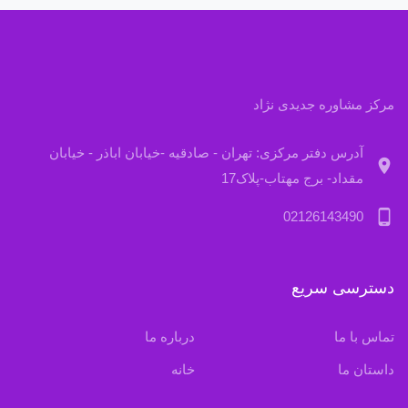
مرکز مشاوره جدیدی نژاد
آدرس دفتر مرکزی: تهران - صادقیه -خیابان اباذر - خیابان
location_on
مقداد- برج مهتاب-پلاک17
phone_android
02126143490
دسترسی سریع
تماس با ما
درباره ما
داستان ما
خانه