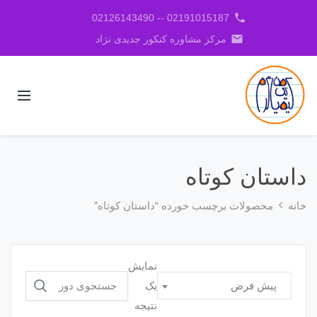
phone
02191015187 -- 02126143490
email
مرکز مشاوره کنکور جدیدی نژاد
داستان کوتاه
خانه
محصولات برچسب خورده “داستان کوتاه”
نمایش
جستجو
یک
پیش فرض
برای:
نتیجه