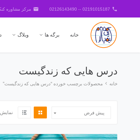
email
phone
02191015187 -- 02126143490
مرکز مشاوره کنکو
خانه
برگه ها
وبلاگ
د
درس هایی که زندگیست
خانه
محصولات برچسب خورده “درس هایی که زندگیست”
نمایش 
پیش فرض