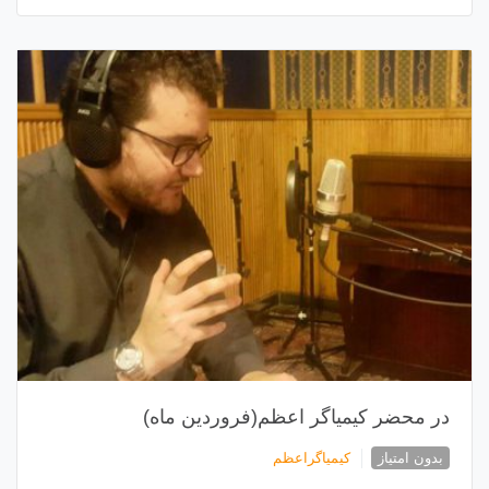
در محضر کیمیاگر اعظم(فروردین ماه)
بدون امتیاز
کیمیاگراعظم