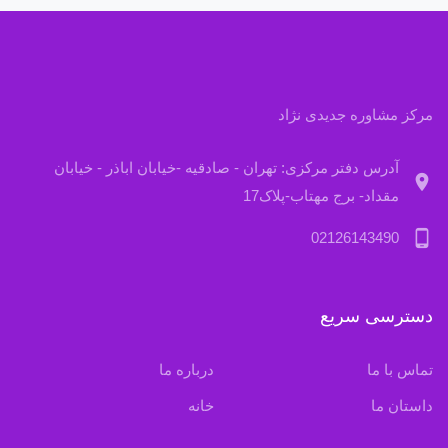
مرکز مشاوره جدیدی نژاد
آدرس دفتر مرکزی: تهران - صادقیه -خیابان اباذر - خیابان
location_on
مقداد- برج مهتاب-پلاک17
phone_android
02126143490
دسترسی سریع
تماس با ما
درباره ما
داستان ما
خانه