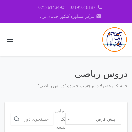
phone
02191015187 -- 02126143490
email
مرکز مشاوره کنکور جدیدی نژاد
دروس رباضی
خانه
محصولات برچسب خورده “دروس رباضی”
نمایش
جستجو
یک
پیش فرض
برای:
نتیجه