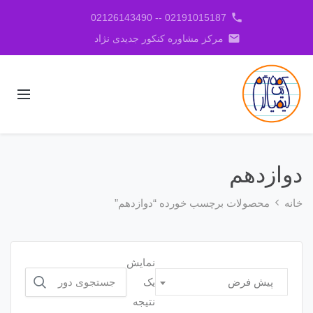
phone
02191015187 -- 02126143490
email
مرکز مشاوره کنکور جدیدی نژاد
دوازدهم
خانه
محصولات برچسب خورده “دوازدهم”
نمایش
جستجو
یک
پیش فرض
برای:
نتیجه