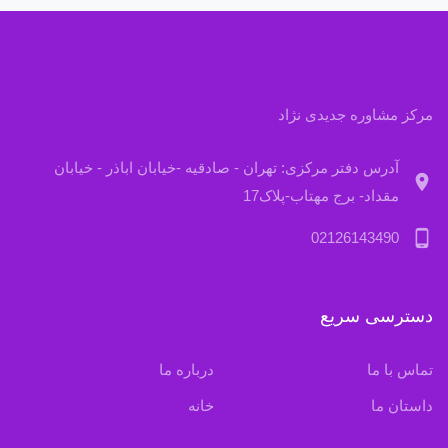
مرکز مشاوره جدیدی نژاد
آدرس دفتر مرکزی: تهران - صادقیه -خیابان اباذر - خیابان
location_on
مقداد- برج مهتاب-پلاک17
phone_android
02126143490
دسترسی سریع
تماس با ما
درباره ما
داستان ما
خانه