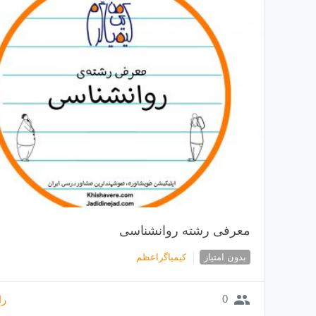
معرفی رشته روانشناسی
بدون امتیاز
کیمیاگراعظم
group
0
را