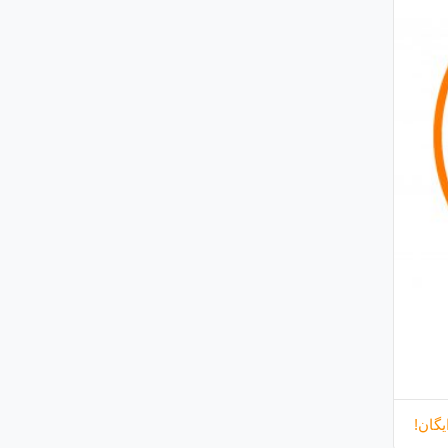
یگان!