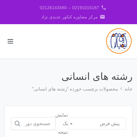
phone
02191015187 -- 02126143490
email
مرکز مشاوره کنکور جدیدی نژاد
رشته های انسانی
خانه
محصولات برچسب خورده “رشته های انسانی”
نمایش
جستجو
یک
پیش فرض
برای:
نتیجه