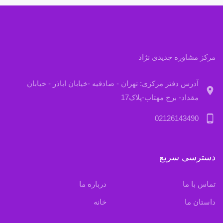
مرکز مشاوره جدیدی نژاد
آدرس دفتر مرکزی: تهران - صادقیه -خیابان اباذر - خیابان
location_on
مقداد- برج مهتاب-پلاک17
phone_android
02126143490
دسترسی سریع
تماس با ما
درباره ما
داستان ما
خانه