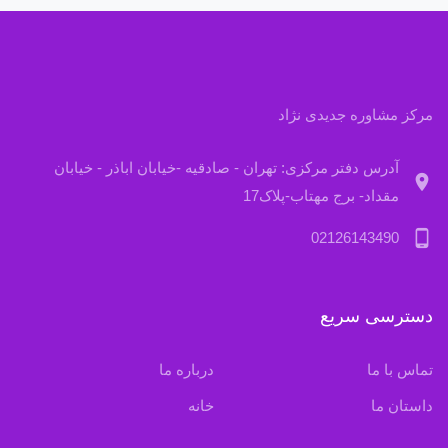
مرکز مشاوره جدیدی نژاد
آدرس دفتر مرکزی: تهران - صادقیه -خیابان اباذر - خیابان
location_on
مقداد- برج مهتاب-پلاک17
phone_android
02126143490
دسترسی سریع
تماس با ما
درباره ما
داستان ما
خانه