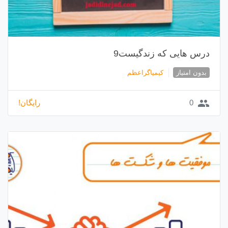
درس هایی که زندگیست9
بدون امتیاز
کیمیاگراعظم
group
0
رایگان!