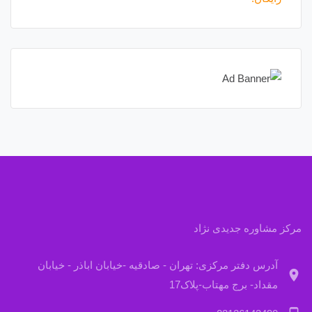
مرکز مشاوره جدیدی نژاد
آدرس دفتر مرکزی: تهران - صادقیه -خیابان اباذر - خیابان
location_on
مقداد- برج مهتاب-پلاک17