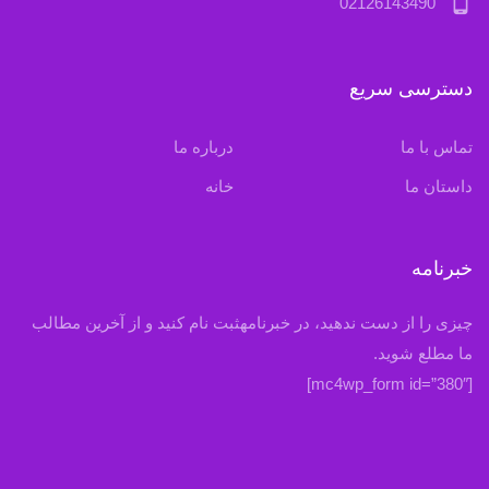
phone_android
02126143490
دسترسی سریع
تماس با ما
درباره ما
داستان ما
خانه
خبرنامه
چیزی را از دست ندهید، در خبرنامهثبت نام کنید و از آخرین مطالب
ما مطلع شوید.
[mc4wp_form id=”380″]