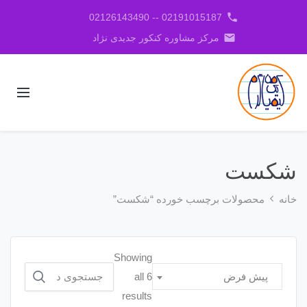
phone
02191015187 -- 02126143490
email
مرکز مشاوره کنکور جدیدی نژاد
شکست
خانه
محصولات برچسب خورده “شکست”
Showing
جستجو
all 6
پیش فرض
برای:
results