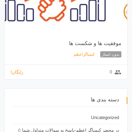
موفقیت ها و شکست ها
بدون امتیاز
کیمیاگراعظم
group
0
رایگان!
دسته بندی ها
Uncategorized
در محضر کیمیاگر اعظم-پاسخ به سوالات متداول شما :)