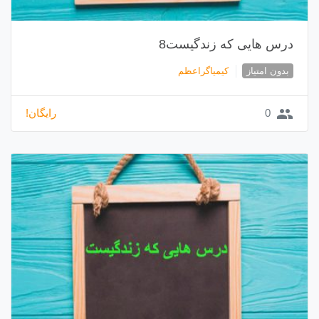
درس هایی که زندگیست8
بدون امتیاز
کیمیاگراعظم
group
0
رایگان!