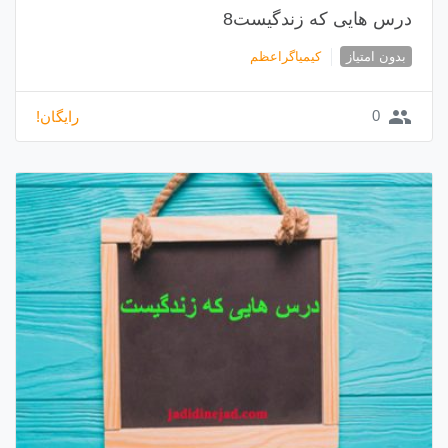
درس هایی که زندگیست8
بدون امتیاز
کیمیاگراعظم
group
0
رایگان!