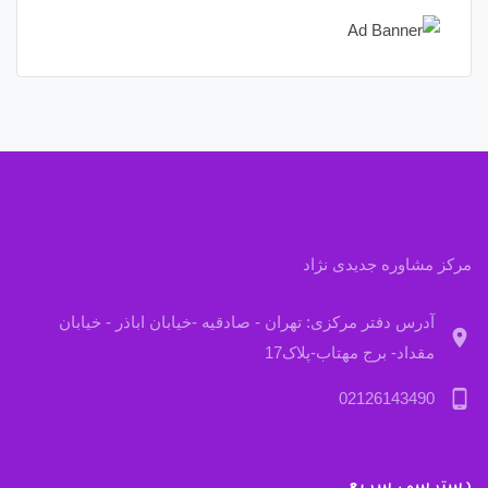
مرکز مشاوره جدیدی نژاد
آدرس دفتر مرکزی: تهران - صادقیه -خیابان اباذر - خیابان
location_on
مقداد- برج مهتاب-پلاک17
phone_android
02126143490
دسترسی سریع