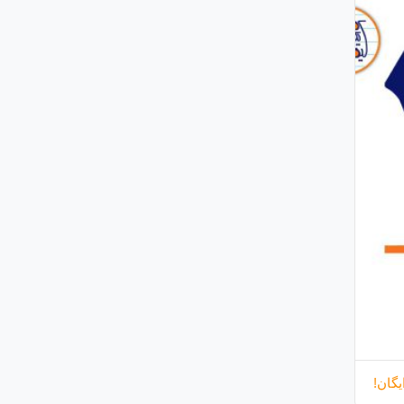
یگان!