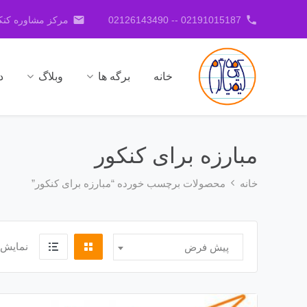
email
phone
02191015187 -- 02126143490
مرکز مشاوره کنکو
خانه
برگه ها
وبلاگ
د
مبارزه برای کنکور
خانه
محصولات برچسب خورده “مبارزه برای کنکور”
نمایش 
پیش فرض