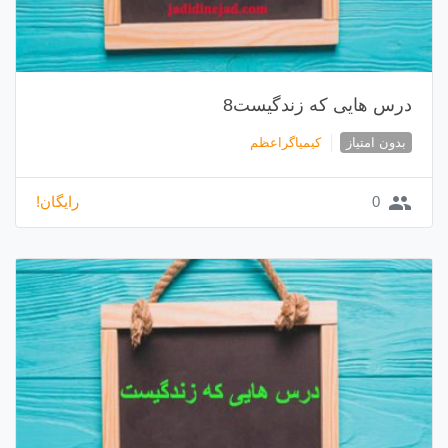
درس هایی که زندگیست8
بدون امتیاز
کیمیاگراعظم
group
0
رایگان!