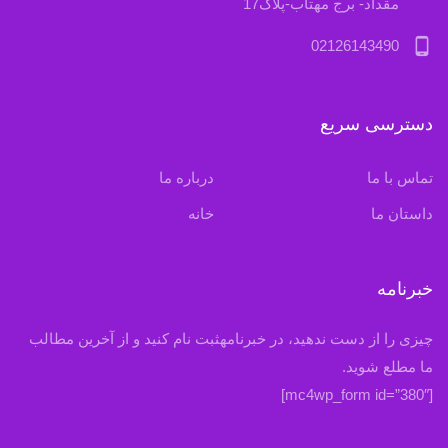
مقداد- برج مهتاب-پلاک17
phone_android
02126143490
دسترسی سریع
تماس با ما
درباره ما
داستان ما
خانه
خبرنامه
چیزی را از دست ندهید، در خبرنامهثبت نام کنید و از آخرین مطالب
ما مطلع شوید.
[mc4wp_form id=”380″]