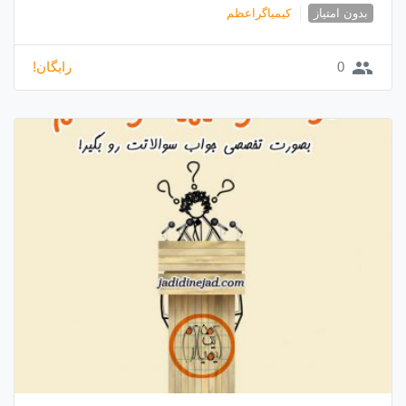
بدون امتیاز
کیمیاگراعظم
group
0
رایگان!