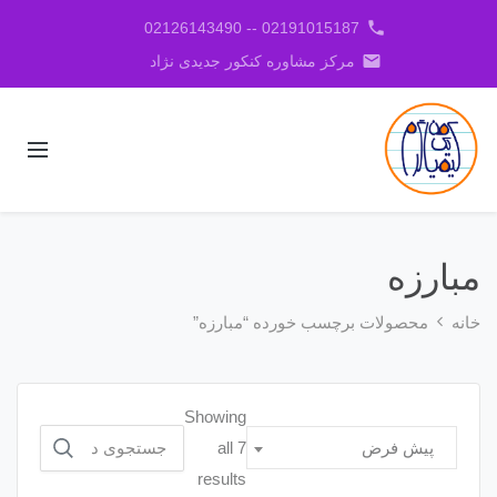
phone
02191015187 -- 02126143490
email
مرکز مشاوره کنکور جدیدی نژاد
مبارزه
خانه
محصولات برچسب خورده “مبارزه”
Showing
جستجو
all 7
پیش فرض
برای:
results