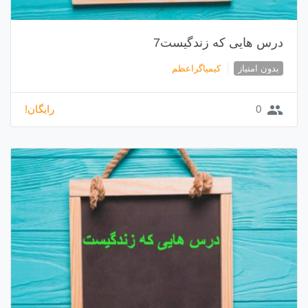
درس هایی که زندگیست7
بدون امتیاز
کیمیاگراعظم
group
0
رایگان!