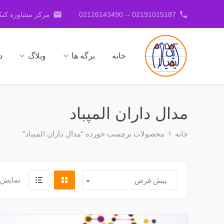
email
phone
02191015187 -- 02126143490
مرکز مشاوره کنکو
خانه
برگه ها
وبلاگ
د
مدال داران المپباد
خانه
محصولات برچسب خورده “مدال داران المپباد”
نمایش 
پیش فرض