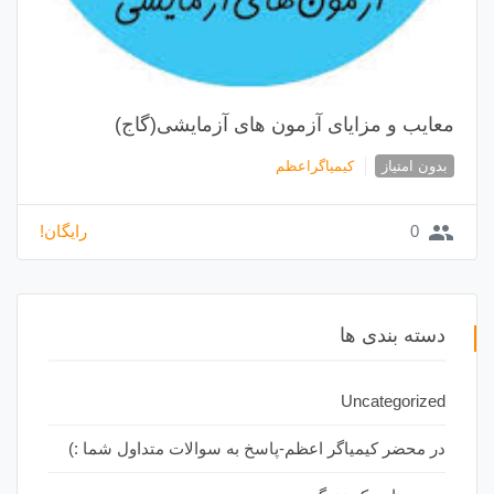
معایب و مزایای آزمون های آزمایشی(گاج)
بدون امتیاز
کیمیاگراعظم
group
0
رایگان!
دسته بندی ها
Uncategorized
در محضر کیمیاگر اعظم-پاسخ به سوالات متداول شما :)