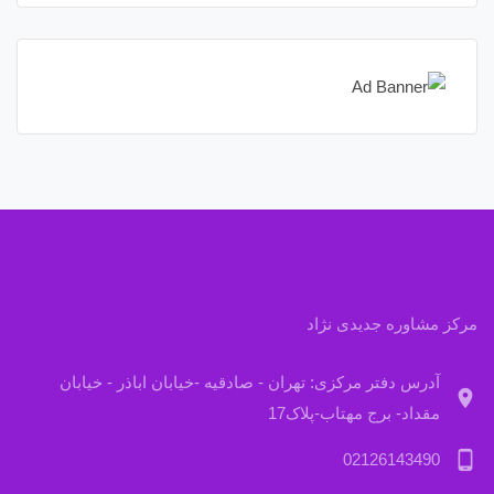
مرکز مشاوره جدیدی نژاد
آدرس دفتر مرکزی: تهران - صادقیه -خیابان اباذر - خیابان
location_on
مقداد- برج مهتاب-پلاک17
phone_android
02126143490