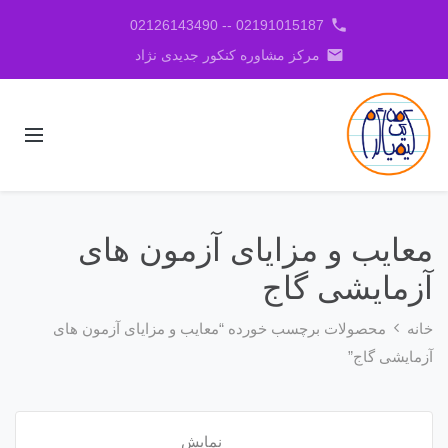
phone
02191015187 -- 02126143490
email
مرکز مشاوره کنکور جدیدی نژاد
معایب و مزایای آزمون های
آزمایشی گاج
خانه
محصولات برچسب خورده “معایب و مزایای آزمون های
آزمایشی گاج”
نمایش