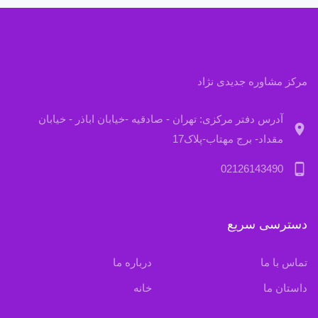
مرکز مشاوره جدیدی نژاد
آدرس دفتر مرکزی: تهران - صادقیه -خیابان اباذر - خیابان
location_on
مقداد- برج مهتاب-پلاک17
phone_android
02126143490
دسترسی سریع
تماس با ما
درباره ما
داستان ما
خانه