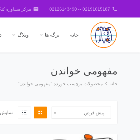
email
phone
02191015187 -- 02126143490
مرکز مشاوره کنکو
خانه
برگه ها
وبلاگ
د
مفهومی خواندن
خانه
محصولات برچسب خورده “مفهومی خواندن”
نمایش 
پیش فرض