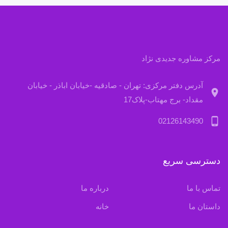
مرکز مشاوره جدیدی نژاد
آدرس دفتر مرکزی: تهران - صادقیه -خیابان اباذر - خیابان
location_on
مقداد- برج مهتاب-پلاک17
phone_android
02126143490
دسترسی سریع
تماس با ما
درباره ما
داستان ما
خانه