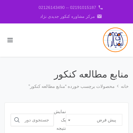
phone
02191015187 -- 02126143490
email
مرکز مشاوره کنکور جدیدی نژاد
منابع مطالعه کنکور
خانه
محصولات برچسب خورده “منابع مطالعه کنکور”
نمایش
جستجو
یک
پیش فرض
برای:
نتیجه