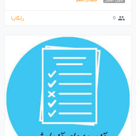
group
0
رایگان!