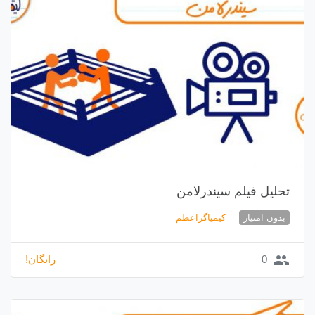
تحلیل فیلم سیندرلامن
بدون امتیاز
کیمیاگراعظم
group
0
رایگان!