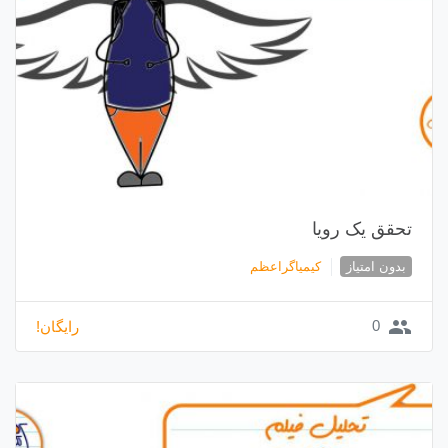
تحقق یک رویا
بدون امتیاز
کیمیاگراعظم
group
0
رایگان!