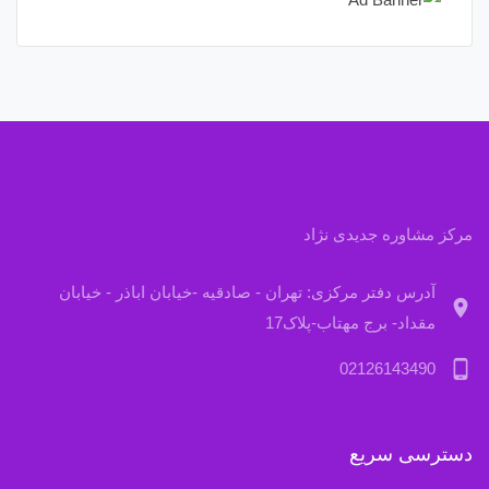
مرکز مشاوره جدیدی نژاد
آدرس دفتر مرکزی: تهران - صادقیه -خیابان اباذر - خیابان
location_on
مقداد- برج مهتاب-پلاک17
phone_android
02126143490
دسترسی سریع