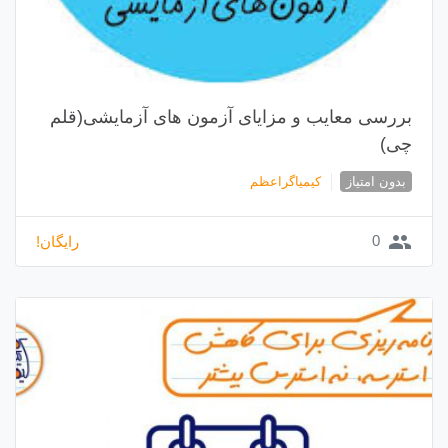
بررسی معایب و مزایای آزمون های آزمایشی(قلم
چی)
بدون امتیاز
کیمیاگراعظم
group
0
رایگان!