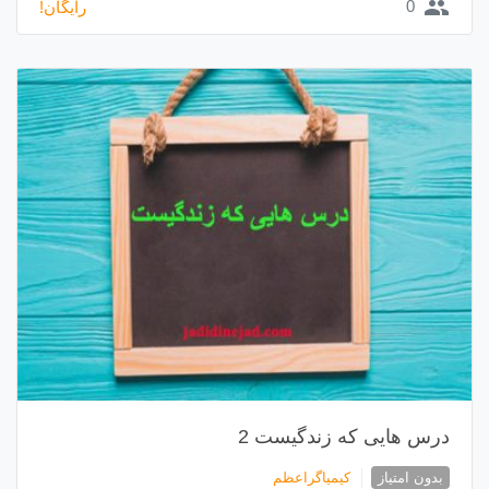
group
0
رایگان!
درس هایی که زندگیست 2
بدون امتیاز
کیمیاگراعظم