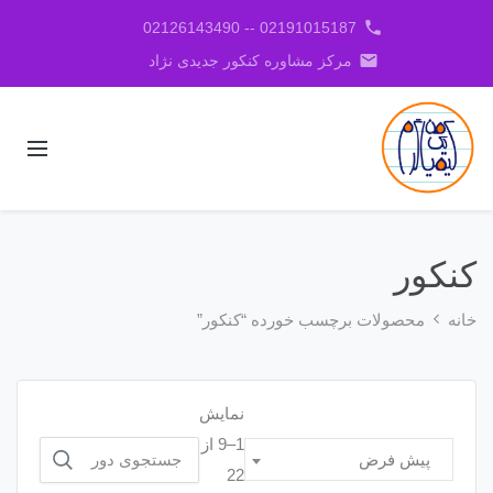
phone
02191015187 -- 02126143490
email
مرکز مشاوره کنکور جدیدی نژاد
کنکور
خانه
محصولات برچسب خورده “کنکور”
نمایش
1–9 از
جستجو
پیش فرض
22
برای: