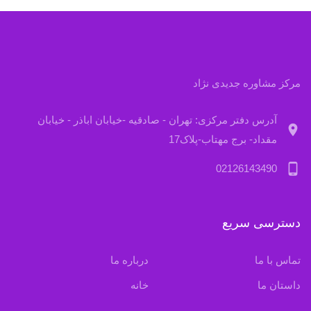
مرکز مشاوره جدیدی نژاد
آدرس دفتر مرکزی: تهران - صادقیه -خیابان اباذر - خیابان
location_on
مقداد- برج مهتاب-پلاک17
phone_android
02126143490
دسترسی سریع
تماس با ما
درباره ما
داستان ما
خانه