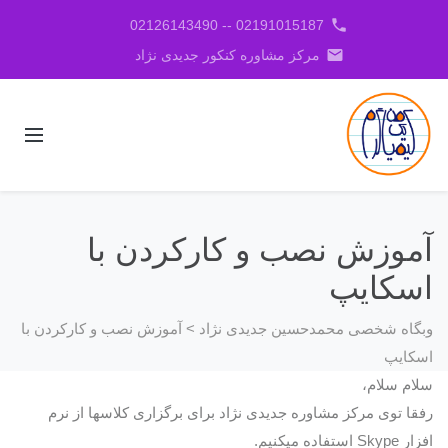
phone
02191015187 -- 02126143490
email
مرکز مشاوره کنکور جدیدی نژاد
آموزش نصب و کارکردن با
اسکایپ
وبگاه شخصی محمدحسین جدیدی نژاد
>
آموزش نصب و کارکردن با
اسکایپ
سلام سلام،
رفقا توی مرکز مشاوره جدیدی نژاد برای برگزاری کلاسها از نرم
افزار Skype استفاده میکنیم.