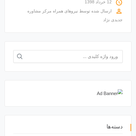
access_time
12 خرداد 1398
perm_identity
ارسال شده توسط
نیروهای همراه مرکز مشاوره
جدیدی نژاد
جستجو
برای:
دسته‌ها