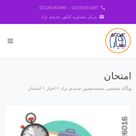
phone
02191015187 -- 02126143490
email
مرکز مشاوره کنکور جدیدی نژاد
امتحان
وبگاه شخصی محمدحسین جدیدی نژاد
>
اخبار
>
امتحان