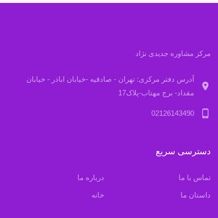
مرکز مشاوره جدیدی نژاد
آدرس دفتر مرکزی: تهران - صادقیه -خیابان اباذر - خیابان
location_on
مقداد- برج مهتاب-پلاک17
phone_android
02126143490
دسترسی سریع
تماس با ما
درباره ما
داستان ما
خانه