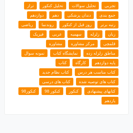
تجربی
تحلیل سوالات
تحلیل کنکور
تراز
جمع بندی
دندان پزشکی
دهم
دوازدهم
رتبه برتر
روز قبل از کنکور
روندنما
ریاضی
زبان
زلزله
سهمیه
عربی
فیزیک
قلمچی
مرکز مشاوره
مشاوره
مناطق زلزله زده
نمایشگاه کتاب
نمونه سوال
پایه دوازدهم
کارگاه
کتاب
کتاب مناسب هر درس
کتاب نظام جدید
کتاب های توصیه شده
کتاب های درسی
کتابهای پیشنهادی
کنکور
کنکور 98
کنکور98
یازدهم