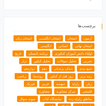
برچسب‌ها
آزمون
امتحان
امتحان انگلیسی
امتحان زبان
امتحان نهایی
انسانی
انگلیسی
اولیاء دانش آموزان کنکوری
برنامه تابستان
تاریخ
تجربی
تحلیل سوالات
تحلیل کنکور
تراز
جمع بندی
دندان پزشکی
دهم
دوازدهم
رتبه برتر
روز قبل از کنکور
روندنما
ریاضی
زبان
زلزله
سهمیه
عربی
فیزیک
قلمچی
مرکز مشاوره
مشاوره
مناطق زلزله زده
نمایشگاه کتاب
نمونه سوال