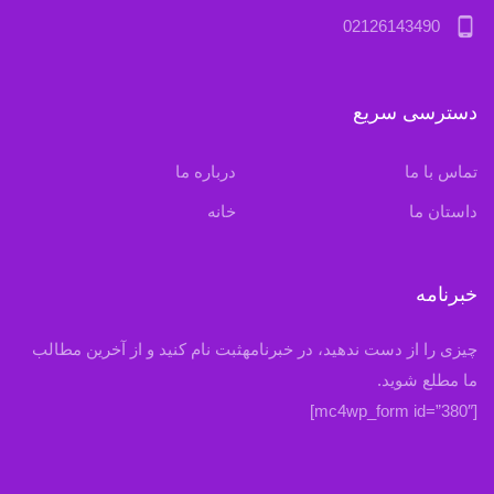
phone_android
02126143490
دسترسی سریع
تماس با ما
درباره ما
داستان ما
خانه
خبرنامه
چیزی را از دست ندهید، در خبرنامهثبت نام کنید و از آخرین مطالب
ما مطلع شوید.
[mc4wp_form id=”380″]