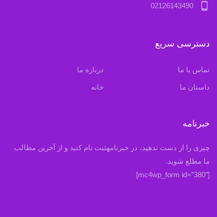
phone_android
02126143490
دسترسی سریع
تماس با ما
درباره ما
داستان ما
خانه
خبرنامه
چیزی را از دست ندهید، در خبرنامهثبت نام کنید و از آخرین مطالب
ما مطلع شوید.
[mc4wp_form id=”380″]