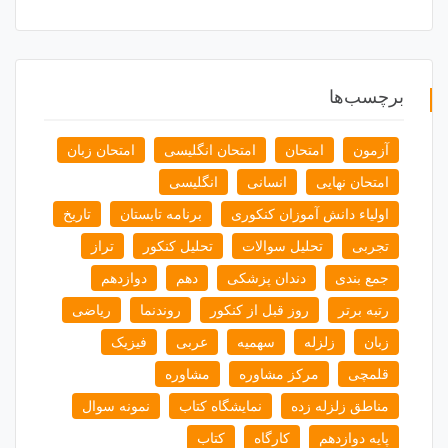
برچسب‌ها
آزمون
امتحان
امتحان انگلیسی
امتحان زبان
امتحان نهایی
انسانی
انگلیسی
اولیاء دانش آموزان کنکوری
برنامه تابستان
تاریخ
تجربی
تحلیل سوالات
تحلیل کنکور
تراز
جمع بندی
دندان پزشکی
دهم
دوازدهم
رتبه برتر
روز قبل از کنکور
روندنما
ریاضی
زبان
زلزله
سهمیه
عربی
فیزیک
قلمچی
مرکز مشاوره
مشاوره
مناطق زلزله زده
نمایشگاه کتاب
نمونه سوال
پایه دوازدهم
کارگاه
کتاب