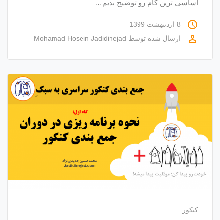
اساسی ترین گام رو توضیح بدیم…
access_time
8 اردیبهشت 1399
perm_identity
ارسال شده توسط
Mohamad Hosein Jadidinejad
کنکور