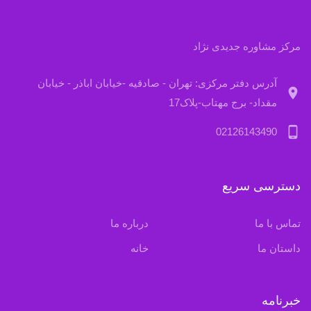
مرکز مشاوره جدیدی نژاد
آدرس دفتر مرکزی: تهران - صادقیه -خیابان اباذر - خیابان
location_on
مقداد- برج مهتاب-پلاک17
phone_android
02126143490
دسترسی سریع
تماس با ما
درباره ما
داستان ما
خانه
خبرنامه