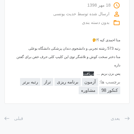
access_time
18 مهر 1398
perm_identity
ارسال شده توسط
حدیث یونسی
folder_open
بدون دسته بندی
منا احمدی کیه ؟!
رتبه 573 رشته تجربی و دانشجوی دندان پزشکی دانشگاه بوعلی
منا دختر سخت کوش و تلاشگر توی این کلیپ کلی حرف خفن برای گفتن
داره
پس بزن بریم …
دریافت
برچسب ها:
آزمون
برنامه ریزی
تراز
رتبه برتر
کنکور 98
مشاوره
بعدی
قبلی