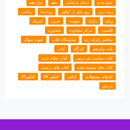
جمع بندی
دندان پزشکی
دهم
دوازدهم
رتبه برتر
روز قبل از کنکور
روندنما
ریاضی
زبان
زلزله
سهمیه
عربی
فیزیک
قلمچی
مرکز مشاوره
مشاوره
مناطق زلزله زده
نمایشگاه کتاب
نمونه سوال
پایه دوازدهم
کارگاه
کتاب
کتاب مناسب هر درس
کتاب نظام جدید
کتاب های توصیه شده
کتاب های درسی
کتابهای پیشنهادی
کنکور
کنکور 98
کنکور98
یازدهم