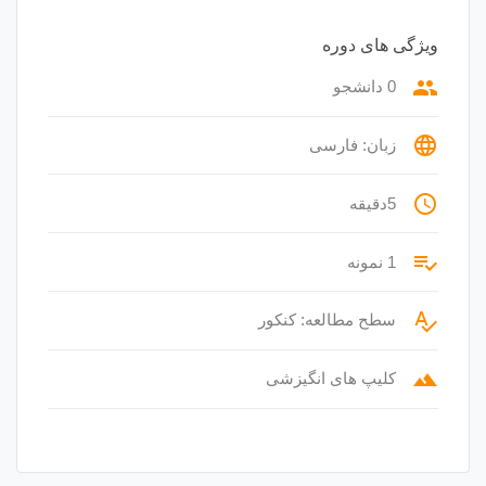
ویژگی های دوره
group
0 دانشجو
language
زبان: فارسی
access_time
5دقیقه
playlist_add_check
1 نمونه
spellcheck
سطح مطالعه: کنکور
terrain
کلیپ های انگیزشی