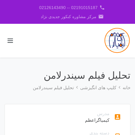
phone
02191015187 -- 02126143490
email
مرکز مشاوره کنکور جدیدی نژاد
تحلیل فیلم سیندرلامن
خانه
کلیپ های انگیزشی
تحلیل فیلم سیندرلامن
مدرس
account_box
کیمیاگراعظم
دسته بندی