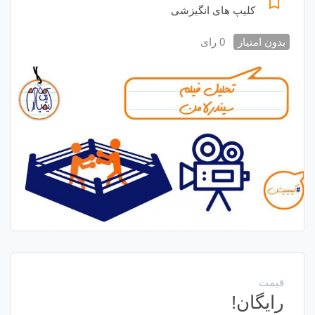
bookmark_border
کلیپ های انگیزشی
بدون امتیاز
0 رای
قیمت
رایگان!