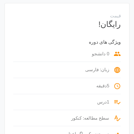
قیمت
رایگان!
ویژگی های دوره
group
0 دانشجو
language
زبان: فارسی
access_time
5دقیقه
playlist_add_check
1درس
spellcheck
سطح مطالعه: کنکور
در محضر کیمیاگر اعظم