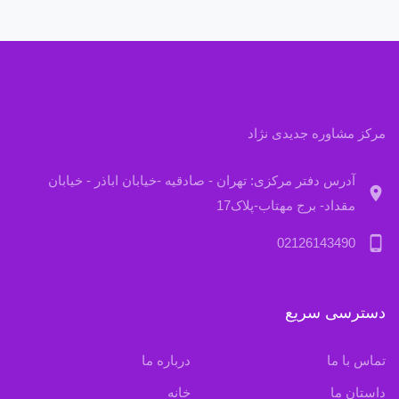
مرکز مشاوره جدیدی نژاد
آدرس دفتر مرکزی: تهران - صادقیه -خیابان اباذر - خیابان
location_on
مقداد- برج مهتاب-پلاک17
phone_android
02126143490
دسترسی سریع
تماس با ما
درباره ما
داستان ما
خانه