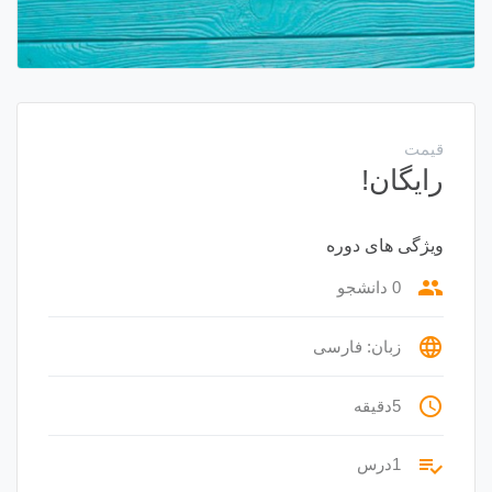
قیمت
رایگان!
ویژگی های دوره
group
0 دانشجو
language
زبان: فارسی
access_time
5دقیقه
playlist_add_check
1درس