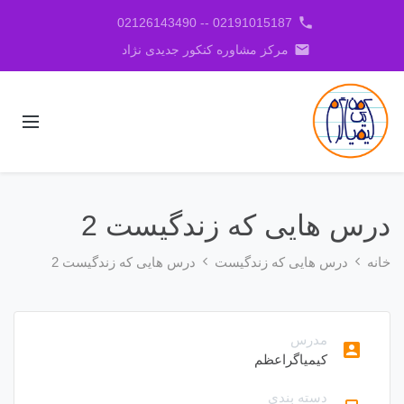
phone
02191015187 -- 02126143490
email
مرکز مشاوره کنکور جدیدی نژاد
درس هایی که زندگیست 2
خانه
درس هایی که زندگیست
درس هایی که زندگیست 2
مدرس
account_box
کیمیاگراعظم
دسته بندی