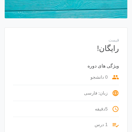
قیمت
رایگان!
ویژگی های دوره
group
0 دانشجو
language
زبان: فارسی
access_time
5دقیقه
playlist_add_check
1 درس