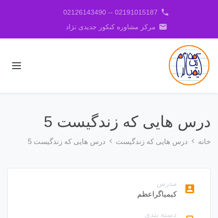
phone
02191015187 -- 02126143490
email
مرکز مشاوره کنکور جدیدی نژاد
درس هایی که زندگیست 5
خانه
درس هایی که زندگیست
درس هایی که زندگیست 5
مدرس
account_box
کیمیاگراعظم
دسته بندی