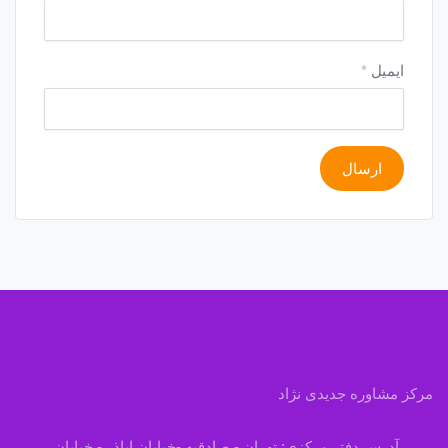
ایمیل
*
مرکز مشاوره جدیدی نژاد
آدرس دفتر مرکزی: تهران - صادقیه -خیابان اباذر - خیابان