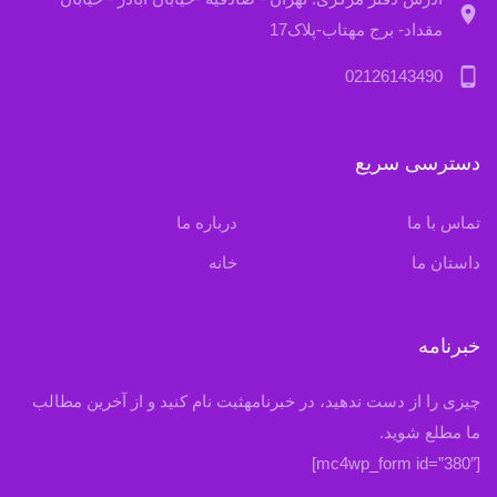
location_on
مقداد- برج مهتاب-پلاک17
phone_android
02126143490
دسترسی سریع
تماس با ما
درباره ما
داستان ما
خانه
خبرنامه
چیزی را از دست ندهید، در خبرنامهثبت نام کنید و از آخرین مطالب
ما مطلع شوید.
[mc4wp_form id=”380″]