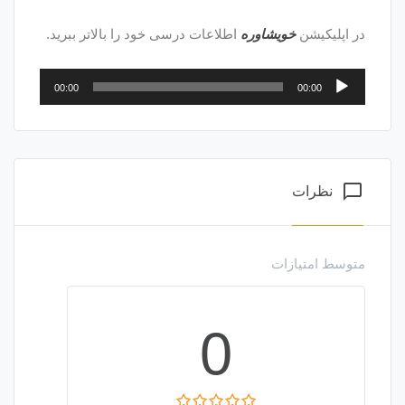
در اپلیکیشن
خویشاوره
اطلاعات درسی خود را بالاتر ببرید.
پخش‌کننده
00:00
00:00
صوت
chat_bubble_outline
نظرات
متوسط امتیازات
0