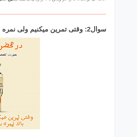
سوال2: وقتی تمرین میکنیم ولی نمره و ترازمان بالا نمیرود باید چکار کنیم؟