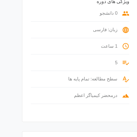
ویژگی های دوره
group
0 دانشجو
language
زبان: فارسی
access_time
1 ساعت
playlist_add_check
5
spellcheck
سطح مطالعه: تمام پایه ها
terrain
درمحضر کیمیاگر اعظم