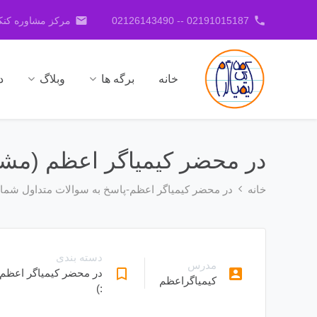
email
phone
02191015187 -- 02126143490
مرکز مشاوره کنکو
خانه
برگه ها
وبلاگ
د
در محضر کیمیاگر اعظم (مشک
خانه
در محضر کیمیاگر اعظم-پاسخ به سوالات متداول شما :
دسته بندی
مدرس
bookmark_border
account_box
در محضر کیمیاگر اعظم-
کیمیاگراعظم
:)