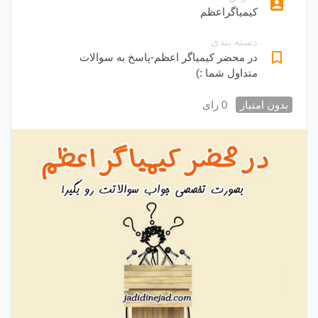
account_box
کیمیاگراعظم
دسته بندی
bookmark_border
در محضر کیمیاگر اعظم-پاسخ به سوالات
متداول شما :)
بدون امتیاز
0 رای