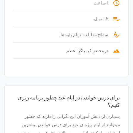
access_time
ا ساعت
playlist_add_check
5 سوال
spellcheck
سطح مطالعه: تمام پایه ها
terrain
درمحضر کیمیاگر اعظم
برای درس خواندن در ایام عید چطور برنامه ریزی
کنیم؟
بسیاری از دانش آموزان این نگرانی را دارند که چطور
میتوانند از ایام ویژه ی عید برای درس خواندن بیشترین
استفاده را بکنند. از این رو سوالات متنوعی درمورد نحوه