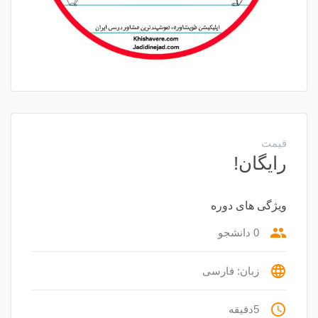
قیمت
رایگان!
ویژگی های دوره
group
0 دانشجو
language
زبان: فارسی
access_time
5دقیقه