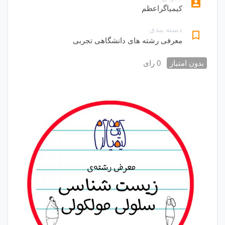
account_box
کیمیاگراعظم
دسته بندی
bookmark_border
معرفی رشته های دانشگاهی تجربی
بدون امتیاز
0 رای