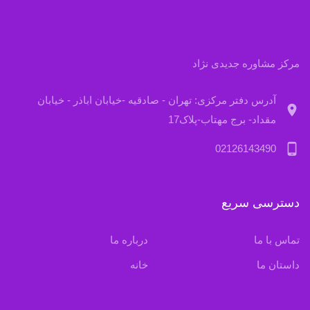
مرکز مشاوره جدیدی نژاد
آدرس دفتر مرکزی: تهران - صادقیه -خیابان اباذر - خیابان
location_on
مقداد- برج مهتاب-پلاک17
phone_android
02126143490
دسترسی سریع
تماس با ما
درباره ما
داستان ما
خانه