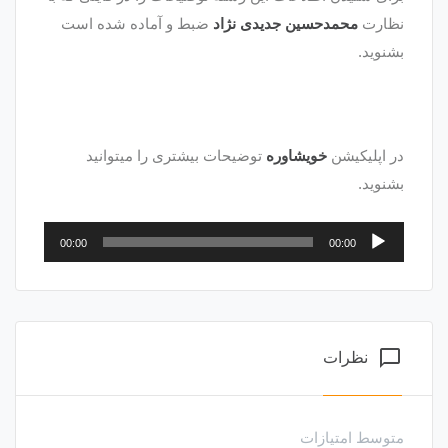
نظارت
محمدحسین جدیدی نژاد
ضبط و آماده شده است
بشنوید.
در اپلیکیشن
خویشاوره
توضیحات بیشتری را میتوانید
بشنوید.
پخش‌کننده
00:00
00:00
صوت
chat_bubble_outline
نظرات
متوسط امتیازات