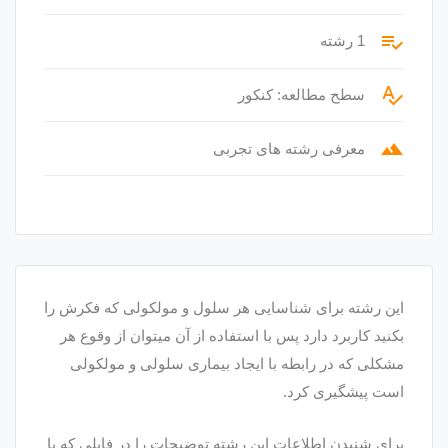
playlist_add_check
1 رشته
spellcheck
سطح مطالعه: کنکور
terrain
معرفی رشته های تجربی
این رشته برای شناسایی هر سلول و مولکولی که فکرش را
بکنید کاربرد دارد پس با استفاده از آن میتوان از وقوع هر
مشکلی که در رابطه با ایجاد بیماری سلولی و مولکولی
است پیشگیری کرد.
برای شنیدن اطلاعات این رشته توضیحات را در فایلی که با