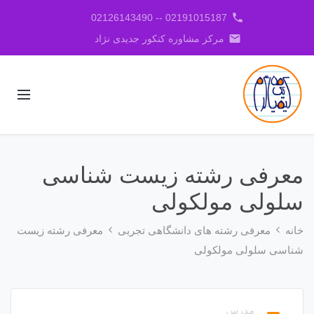
phone
02191015187 -- 02126143490
email
مرکز مشاوره کنکور جدیدی نژاد
معرفی رشته زیست شناسی
سلولی مولکولی
خانه
معرفی رشته های دانشگاهی تجربی
معرفی رشته زیست
شناسی سلولی مولکولی
مدرس