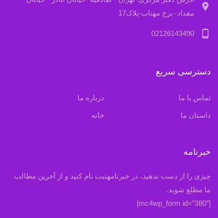
location_on
مقداد- برج مهتاب-پلاک17
phone_android
02126143490
دسترسی سریع
تماس با ما
درباره ما
داستان ما
خانه
خبرنامه
چیزی را از دست ندهید، در خبرنامهثبت نام کنید و از آخرین مطالب
ما مطلع شوید.
[mc4wp_form id=”380″]