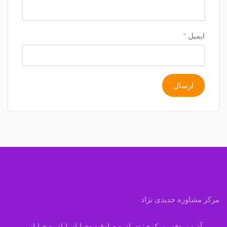
ایمیل
*
مرکز مشاوره جدیدی نژاد
آدرس دفتر مرکزی: تهران - صادقیه -خیابان اباذر - خیابان