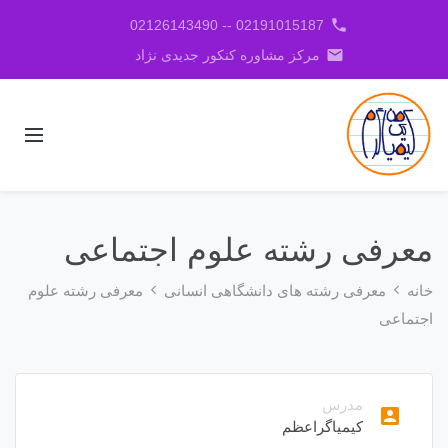
phone
02191015187 -- 02126143490
email
مرکز مشاوره کنکور جدیدی نژاد
معرفی رشته علوم اجتماعی
خانه
معرفی رشته های دانشگاهی انسانی
معرفی رشته علوم
اجتماعی
مدرس
account_box
کیمیاگراعظم