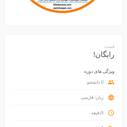
قیمت
رایگان!
ویژگی های دوره
group
0 دانشجو
language
زبان: فارسی
access_time
5دقیقه