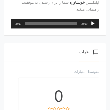
اپلیکیشن
خویشاوره
شما را برای رسیدن به موفقیت
راهنمایی میکند.
پخش‌کننده
00:00
00:00
صوت
chat_bubble_outline
نظرات
متوسط امتیازات
0