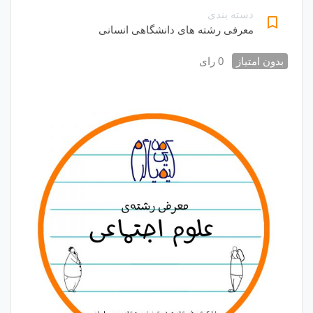
دسته بندی
bookmark_border
معرفی رشته های دانشگاهی انسانی
بدون امتیاز
0 رای