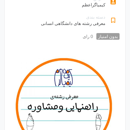
account_box
کیمیاگراعظم
دسته بندی
bookmark_border
معرفی رشته های دانشگاهی انسانی
بدون امتیاز
0 رای