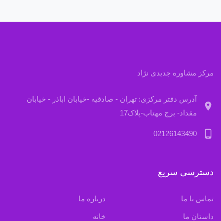
مرکز مشاوره جدیدی نژاد
آدرس دفتر مرکزی: تهران - صادقیه -خیابان اباذر - خیابان
location_on
مقداد- برج مهتاب-پلاک17
phone_android
02126143490
دسترسی سریع
تماس با ما
درباره ما
داستان ما
خانه