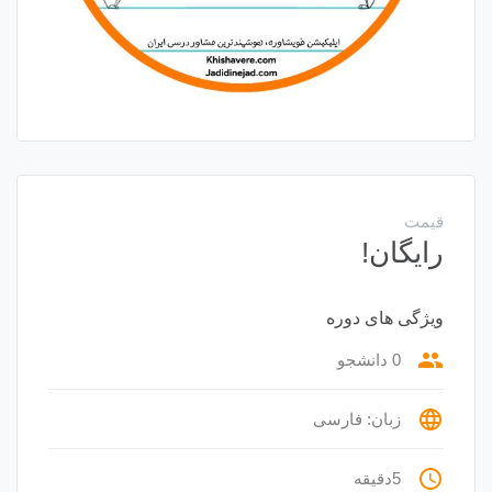
قیمت
رایگان!
ویژگی های دوره
group
0 دانشجو
language
زبان: فارسی
access_time
5دقیقه