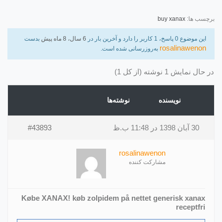
برچسب ها:
buy xanax
این موضوع 0 پاسخ، 1 کاربر را دارد و آخرین بار در
6 سال، 8 ماه پیش
بدست
rosalinawenon
به‌روزرسانی شده است.
در حال نمایش 1 نوشته (از کل 1)
نویسنده
نوشته‌ها
30 آبان 1398 در 11:48 ب.ظ
#43893
rosalinawenon
مشارکت کننده
Købe XANAX! køb zolpidem på nettet generisk xanax
receptfri