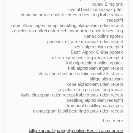
xanax 2 mg pris
rivotril bestil køb xanax piller
imovane online apotek temesta bestilling købe xanax
receptfri
købe ultram ingen recept bestilling alprazolam uden recept
zopiclon rezeptfrei österreich tavor online apotek bestilling
xanax online apotek
generisk ultram køb xanax uden recept
bestil alprazolam receptfri
Bestil Alprox Online Apotek
ultram købe bestilling xanax receptfri
køb alprazolam online apotek
køb alprazolam ingen recept
Vous cherchez une solution contre le stress
billige alprazolam
købe alprazolam uden recept
zolpidem trop pris bestilling xanax
købe diazepam uden recept købe xanax uden recept
bestilling alprazolam receptfri
tramadol bestilling xanax pris
clonazepam bestil bestilling xanax uden recept
Læs mere:
billig xanax Tilgængelig online Bestil xanax online