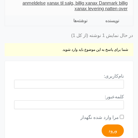
anmeldelse
xanax til salg, billig xanax Danmark billig
xanax levering natten over
نویسنده
نوشته‌ها
در حال نمایش 1 نوشته (از کل 1)
شما برای پاسخ به این موضوع باید وارد شوید.
نام‌کاربری:
کلمه‌عبور:
مرا وارد شده نگهدار
ورود