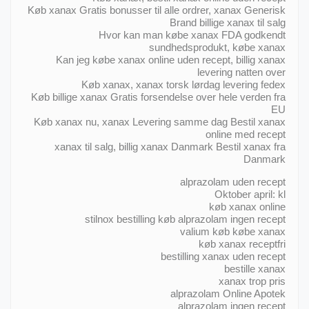
Køb xanax Gratis bonusser til alle ordrer, xanax Generisk
Brand billige xanax til salg
Hvor kan man købe xanax FDA godkendt
sundhedsprodukt, købe xanax
Kan jeg købe xanax online uden recept, billig xanax
levering natten over
Køb xanax, xanax torsk lørdag levering fedex
Køb billige xanax Gratis forsendelse over hele verden fra
EU
Køb xanax nu, xanax Levering samme dag Bestil xanax
online med recept
xanax til salg, billig xanax Danmark Bestil xanax fra
Danmark
alprazolam uden recept
Oktober april: kl
køb xanax online
stilnox bestilling køb alprazolam ingen recept
valium køb købe xanax
køb xanax receptfri
bestilling xanax uden recept
bestille xanax
xanax trop pris
alprazolam Online Apotek
alprazolam ingen recept