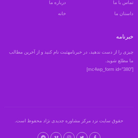
تماس با ما
درباره ما
داستان ما
خانه
خبرنامه
چیزی را از دست ندهید، در خبرنامهثبت نام کنید و از آخرین مطالب
ما مطلع شوید.
[mc4wp_form id=”380″]
حقوق سایت نزد مرکز مشاوره جدیدی نژاد محفوظ است.