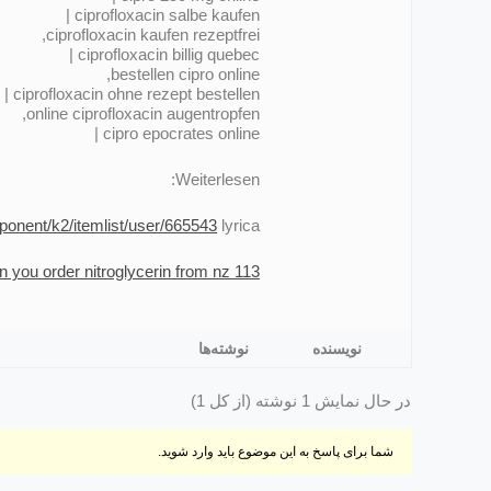
ciprofloxacin salbe kaufen |
ciprofloxacin kaufen rezeptfrei,
ciprofloxacin billig quebec |
bestellen cipro online,
ciprofloxacin ohne rezept bestellen |
online ciprofloxacin augentropfen,
cipro epocrates online |
Weiterlesen:
ponent/k2/itemlist/user/665543
lyrica
113 BUY nitroglycerin Buy Now!, Can you order nitroglycerin from nz
نویسنده
نوشته‌ها
در حال نمایش 1 نوشته (از کل 1)
شما برای پاسخ به این موضوع باید وارد شوید.