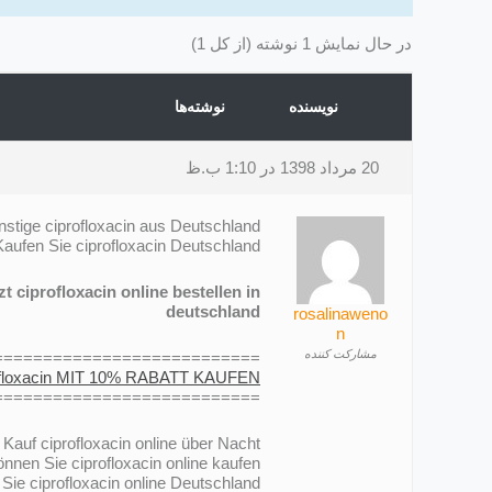
در حال نمایش 1 نوشته (از کل 1)
نویسنده
نوشته‌ها
20 مرداد 1398 در 1:10 ب.ظ
ünstige ciprofloxacin aus Deutschland
Kaufen Sie ciprofloxacin Deutschland
ciprofloxacin online bestellen in
deutschland
rosalinaweno
n
مشارکت کننده
===========================
ofloxacin MIT 10% RABATT KAUFEN
===========================
 Kauf ciprofloxacin online über Nacht
nnen Sie ciprofloxacin online kaufen?
 Sie ciprofloxacin online Deutschland