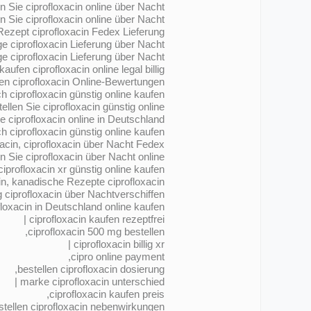
 Sie ciprofloxacin online über Nacht
n Sie ciprofloxacin online über Nacht
Rezept ciprofloxacin Fedex Lieferung
e ciprofloxacin Lieferung über Nacht
e ciprofloxacin Lieferung über Nacht
ufen ciprofloxacin online legal billig
fen ciprofloxacin Online-Bewertungen
 ciprofloxacin günstig online kaufen
ellen Sie ciprofloxacin günstig online
e ciprofloxacin online in Deutschland
h ciprofloxacin günstig online kaufen?
xacin, ciprofloxacin über Nacht Fedex
en Sie ciprofloxacin über Nacht online
ciprofloxacin xr günstig online kaufen
in, kanadische Rezepte ciprofloxacin
g ciprofloxacin über Nachtverschiffen
oxacin in Deutschland online kaufen?
ciprofloxacin kaufen rezeptfrei |
ciprofloxacin 500 mg bestellen,
ciprofloxacin billig xr |
cipro online payment,
bestellen ciprofloxacin dosierung,
marke ciprofloxacin unterschied |
ciprofloxacin kaufen preis,
stellen ciprofloxacin nebenwirkungen |