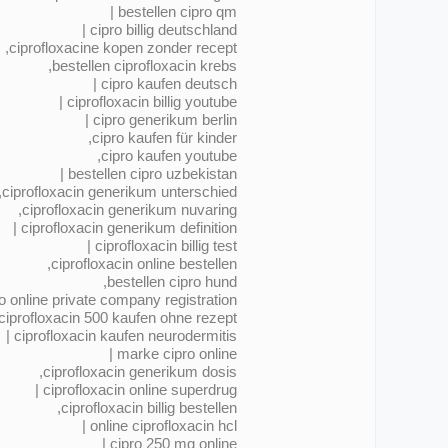
bestellen cipro qm |
cipro billig deutschland |
ciprofloxacine kopen zonder recept,
bestellen ciprofloxacin krebs,
cipro kaufen deutsch |
ciprofloxacin billig youtube |
cipro generikum berlin |
cipro kaufen für kinder,
cipro kaufen youtube,
bestellen cipro uzbekistan |
ciprofloxacin generikum unterschied,
ciprofloxacin generikum nuvaring,
ciprofloxacin generikum definition |
ciprofloxacin billig test |
ciprofloxacin online bestellen,
bestellen cipro hund,
o online private company registration |
ciprofloxacin 500 kaufen ohne rezept |
ciprofloxacin kaufen neurodermitis |
marke cipro online |
ciprofloxacin generikum dosis,
ciprofloxacin online superdrug |
ciprofloxacin billig bestellen,
online ciprofloxacin hcl |
cipro 250 mg online |