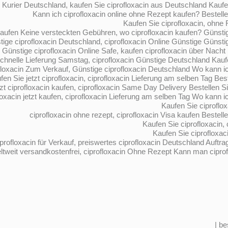
 Kurier Deutschland, kaufen Sie ciprofloxacin aus Deutschland Kaufen
Kann ich ciprofloxacin online ohne Rezept kaufen? Bestelle
Kaufen Sie ciprofloxacin, ohne 
kaufen Keine versteckten Gebühren, wo ciprofloxacin kaufen? Günstig
tige ciprofloxacin Deutschland, ciprofloxacin Online Günstige Günstig
Günstige ciprofloxacin Online Safe, kaufen ciprofloxacin über Nacht ka
Schnelle Lieferung Samstag, ciprofloxacin Günstige Deutschland Kau
floxacin Zum Verkauf, Günstige ciprofloxacin Deutschland Wo kann ich
fen Sie jetzt ciprofloxacin, ciprofloxacin Lieferung am selben Tag Best
zt ciprofloxacin kaufen, ciprofloxacin Same Day Delivery Bestellen Si
loxacin jetzt kaufen, ciprofloxacin Lieferung am selben Tag Wo kann ic
Kaufen Sie ciproflo
ciprofloxacin ohne rezept, ciprofloxacin Visa kaufen Bestell
Kaufen Sie ciprofloxacin, 
Kaufen Sie ciprofloxac
iprofloxacin für Verkauf, preiswertes ciprofloxacin Deutschland Auftra
ltweit versandkostenfrei, ciprofloxacin Ohne Rezept Kann man ciprofl
be