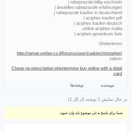
rabeprazole billig wechseln |
bestellen rabeprazole erfahrungen |
rabeprazole kaufen in deutschland |
aciphex kaufen pdf |
aciphex kaufen deutsch |
online aciphex malta,
aciphex generikum liste |
Weiterlesen:
http://ramat-verber.co.il/forums/user/zupkinchristopher/
valium
Cheap no prescription phentermine buy online with a debit
card
نویسنده
نوشته‌ها
در حال نمایش 1 نوشته (از کل 1)
شما برای پاسخ به این موضوع باید وارد شوید.