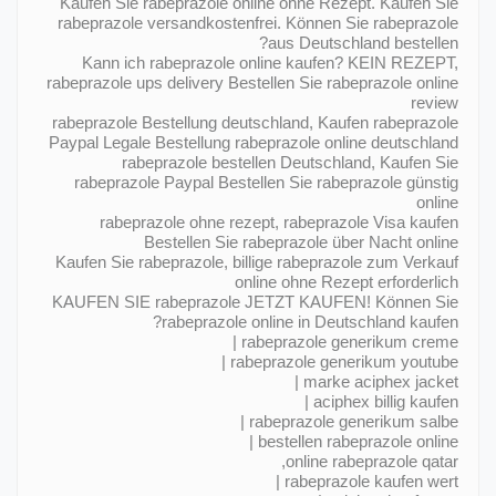
Kaufen Sie rabeprazole online ohne Rezept. Kaufen Sie
rabeprazole versandkostenfrei. Können Sie rabeprazole
aus Deutschland bestellen?
Kann ich rabeprazole online kaufen? KEIN REZEPT,
rabeprazole ups delivery Bestellen Sie rabeprazole online
review
rabeprazole Bestellung deutschland, Kaufen rabeprazole
Paypal Legale Bestellung rabeprazole online deutschland
rabeprazole bestellen Deutschland, Kaufen Sie
rabeprazole Paypal Bestellen Sie rabeprazole günstig
online
rabeprazole ohne rezept, rabeprazole Visa kaufen
Bestellen Sie rabeprazole über Nacht online
Kaufen Sie rabeprazole, billige rabeprazole zum Verkauf
online ohne Rezept erforderlich
KAUFEN SIE rabeprazole JETZT KAUFEN! Können Sie
rabeprazole online in Deutschland kaufen?
rabeprazole generikum creme |
rabeprazole generikum youtube |
marke aciphex jacket |
aciphex billig kaufen |
rabeprazole generikum salbe |
bestellen rabeprazole online |
online rabeprazole qatar,
rabeprazole kaufen wert |