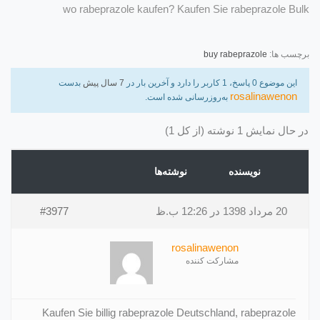
wo rabeprazole kaufen? Kaufen Sie rabeprazole Bulk
برچسب ها:
buy rabeprazole
این موضوع 0 پاسخ، 1 کاربر را دارد و آخرین بار در
7 سال پیش
بدست
rosalinawenon
به‌روزرسانی شده است.
در حال نمایش 1 نوشته (از کل 1)
نویسنده
نوشته‌ها
20 مرداد 1398 در 12:26 ب.ظ
#3977
rosalinawenon
مشارکت کننده
Kaufen Sie billig rabeprazole Deutschland, rabeprazole